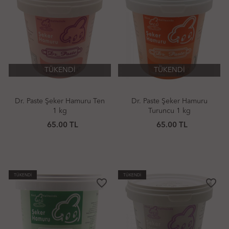
TÜKENDİ
TÜKENDİ
Dr. Paste Şeker Hamuru Ten
Dr. Paste Şeker Hamuru
1 kg
Turuncu 1 kg
65.00 TL
65.00 TL
TÜKENDİ
TÜKENDİ
favorite_border
favorite_border