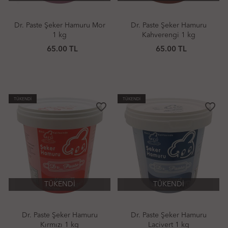
Dr. Paste Şeker Hamuru Mor
Dr. Paste Şeker Hamuru
1 kg
Kahverengi 1 kg
65.00 TL
65.00 TL
TÜKENDİ
TÜKENDİ
favorite_border
favorite_border
TÜKENDİ
TÜKENDİ
Dr. Paste Şeker Hamuru
Dr. Paste Şeker Hamuru
Kırmızı 1 kg
Lacivert 1 kg