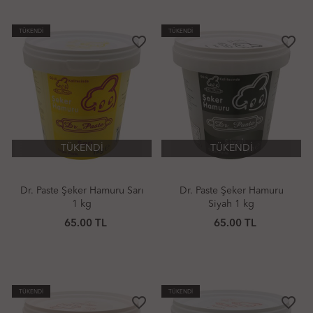
TÜKENDİ
TÜKENDİ
favorite_border
favorite_border
TÜKENDİ
TÜKENDİ
Dr. Paste Şeker Hamuru Sarı
Dr. Paste Şeker Hamuru
1 kg
Siyah 1 kg
65.00 TL
65.00 TL
TÜKENDİ
TÜKENDİ
favorite_border
favorite_border