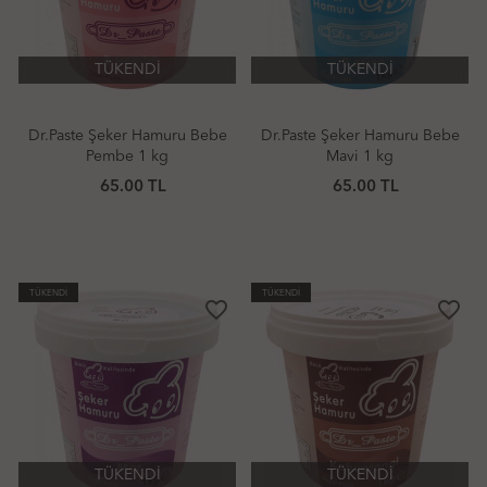
TÜKENDİ
TÜKENDİ
Dr.Paste Şeker Hamuru Bebe
Dr.Paste Şeker Hamuru Bebe
Pembe 1 kg
Mavi 1 kg
65.00 TL
65.00 TL
TÜKENDİ
TÜKENDİ
favorite_border
favorite_border
TÜKENDİ
TÜKENDİ