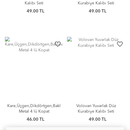
Kalıbı Seti
Kurabiye Kalıbı Seti
49.00 TL
49.00 TL
favorite_border
favorite_border
Kare,Üçgen,Dikdörtgen,Baklava
Volovan Yuvarlak Düz
Metal 4 lü Kopat
Kurabiye Kalıbı Seti
46.00 TL
49.00 TL