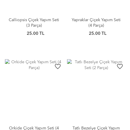
Calliopsis Çiçek Yapım Seti
Yapraklar Çiçek Yapım Seti
(3 Parça)
(4 Parça)
25.00 TL
25.00 TL
favorite_border
favorite_border
Orkide Çiçek Yapım Seti (4
Tatlı Bezelye Çiçek Yapım