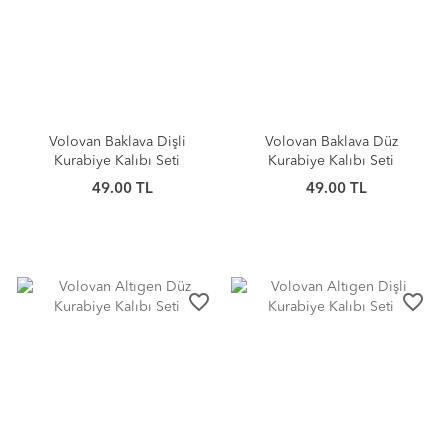
Volovan Baklava Dişli
Volovan Baklava Düz
Kurabiye Kalıbı Seti
Kurabiye Kalıbı Seti
49.00 TL
49.00 TL
favorite_border
favorite_border