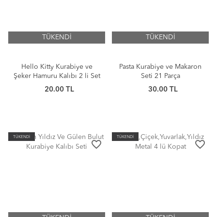
TÜKENDİ
TÜKENDİ
Hello Kitty Kurabiye ve
Pasta Kurabiye ve Makaron
Şeker Hamuru Kalıbı 2 li Set
Seti 21 Parça
20.00 TL
30.00 TL
TÜKENDİ
TÜKENDİ
favorite_border
favorite_border