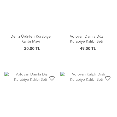
Deniz Ürünleri Kurabiye
Volovan Damla Düz
Kalıbı Mavi
Kurabiye Kalıbı Seti
30.00 TL
49.00 TL
favorite_border
favorite_border