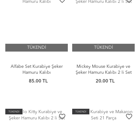
favorite_border
favorite_border
TÜKENDİ
TÜKENDİ
Alfabe Set Kurabiye Şeker
Mickey Mouse Kurabiye ve
Hamuru Kalıbı
Şeker Hamuru Kalıbı 2 li Set
85.00 TL
20.00 TL
TÜKENDİ
TÜKENDİ
favorite_border
favorite_border