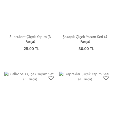
Succulent Çiçek Yapım (3
Şakayık Çiçek Yapım Seti (4
Parça)
Parça)
25.00 TL
30.00 TL
favorite_border
favorite_border