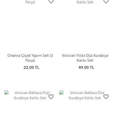
favorite_border
favorite_border
Ortanca Çiçek Yapım Seti (3
Volovan Yıldız Düz Kurabiye
Parça)
Kalıbı Seti
22.00 TL
49.00 TL
favorite_border
favorite_border