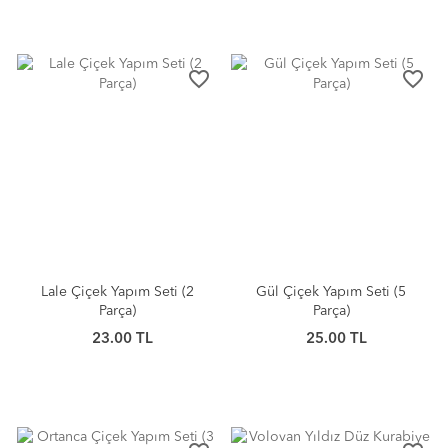
favorite_border
favorite_border
Lale Çiçek Yapım Seti (2
Gül Çiçek Yapım Seti (5
Parça)
Parça)
23.00 TL
25.00 TL