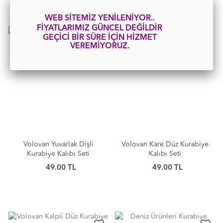
WEB SİTEMİZ YENİLENİYOR..
FİYATLARIMIZ GÜNCEL DEĞİLDİR
favorite_border
favorite_border
GEÇİCİ BİR SÜRE İÇİN HİZMET
VEREMİYORUZ.
Volovan Yuvarlak Dişli
Volovan Kare Düz Kurabiye
Kurabiye Kalıbı Seti
Kalıbı Seti
49.00 TL
49.00 TL