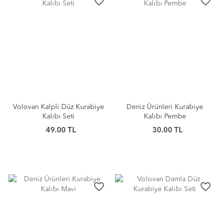
favorite_border
favorite_border
Volovan Kalpli Düz Kurabiye
Deniz Ürünleri Kurabiye
Kalıbı Seti
Kalıbı Pembe
49.00 TL
30.00 TL
favorite_border
favorite_border