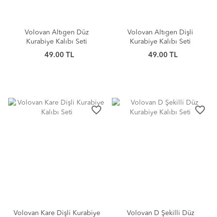
Volovan Altıgen Düz
Volovan Altıgen Dişli
Kurabiye Kalıbı Seti
Kurabiye Kalıbı Seti
49.00 TL
49.00 TL
favorite_border
favorite_border
Volovan Kare Dişli Kurabiye
Volovan D Şekilli Düz