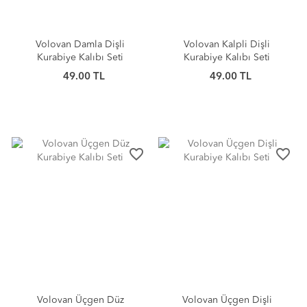
Volovan Damla Dişli
Volovan Kalpli Dişli
Kurabiye Kalıbı Seti
Kurabiye Kalıbı Seti
49.00 TL
49.00 TL
favorite_border
favorite_border
Volovan Üçgen Düz
Volovan Üçgen Dişli