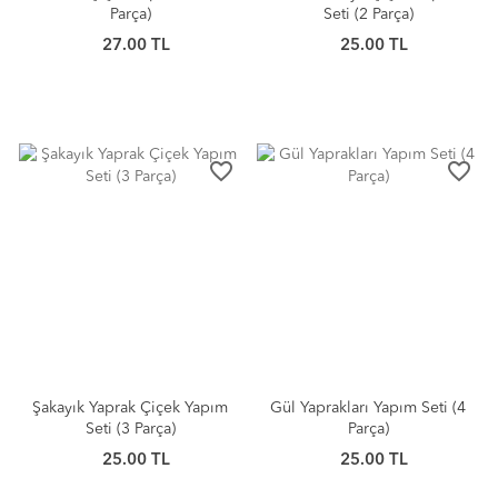
Parça)
Seti (2 Parça)
27.00 TL
25.00 TL
favorite_border
favorite_border
Şakayık Yaprak Çiçek Yapım
Gül Yaprakları Yapım Seti (4
Seti (3 Parça)
Parça)
25.00 TL
25.00 TL