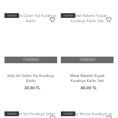
TÜKENDİ
TÜKENDİ
favorite_border
favorite_border
TÜKENDİ
TÜKENDİ
Kalp Ve Gülen Yüz Kurabiye
Metal Rakamlı Kopat
Kalıbı
Kurabiye Kalıbı Seti
30.00 TL
40.00 TL
TÜKENDİ
TÜKENDİ