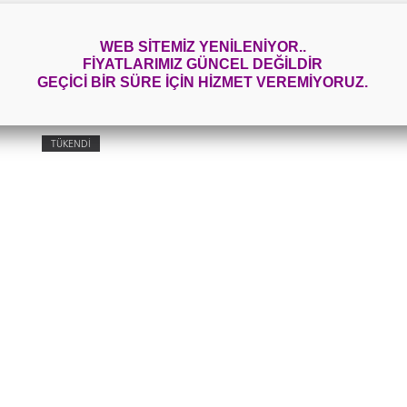
rinize şekiller vermek için paslanmaz çelikten üretilmiş metal kurabiye
WEB SİTEMİZ YENİLENİYOR..
FİYATLARIMIZ GÜNCEL DEĞİLDİR
GEÇİCİ BİR SÜRE İÇİN HİZMET VEREMİYORUZ.
İLGİLİ ÜRÜNLER
T