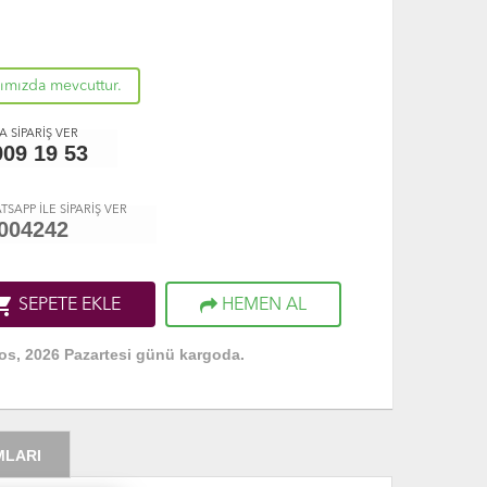
rımızda mevcuttur.
 SİPARİŞ VER
909 19 53
TSAPP İLE SİPARİŞ VER
004242
ng_cart
SEPETE EKLE
HEMEN AL
os, 2026 Pazartesi günü kargoda.
MLARI