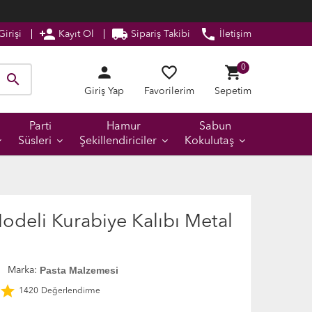
person_add
local_shipping
phone
irişi
Kayıt Ol
Sipariş Takibi
İletişim
person
favorite_border
shopping_cart
0
search
Giriş Yap
Favorilerim
Sepetim
Parti
Hamur
Sabun
Süsleri
Şekillendiriciler
Kokulutaş
odeli Kurabiye Kalıbı Metal
Pasta Malzemesi
Marka:
star
1420
Değerlendirme