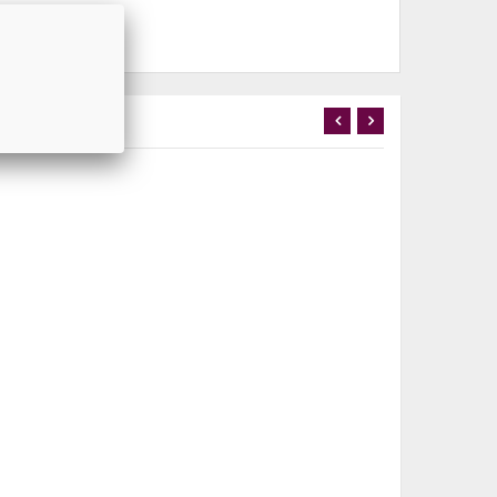
 kalıbı.
ÜKENDİ