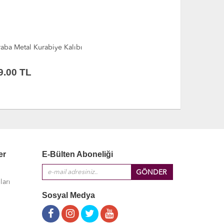
TÜKENDİ
ş Figürlü Metal Kurabiye Kalıbı
Bebek Arabas
9.00
TL
9.00
TL
er
E-Bülten Aboneliği
ları
Sosyal Medya
ı