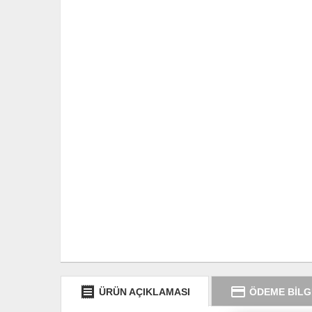
receipt
credit_card
ÜRÜN AÇIKLAMASI
ÖDEME BİLG