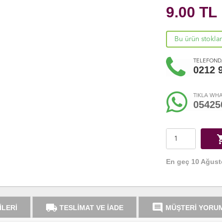
9.00
TL
Bu ürün stokla
TELEFONDA
0212 
TIKLA WHA
05425
shoppi
En geç 10 Ağust
local_shipping
comment
İLERİ
TESLİMAT VE İADE
MÜŞTERİ YORU