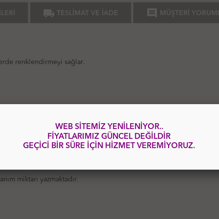
local_shipping
comment
LERİ
TESLİMAT VE İADE
MÜŞTERİ YORUM
erde renklendirmeyi sağlar.
WEB SİTEMİZ YENİLENİYOR..
 Renklendirici.
FİYATLARIMIZ GÜNCEL DEĞİLDİR
GEÇİCİ BİR SÜRE İÇİN HİZMET VEREMİYORUZ.
lanım miktarı yazmaktadır.