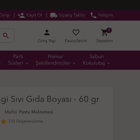
person_add
local_shipping
phone
irişi
Kayıt Ol
Sipariş Takibi
İletişim
person
favorite_border
shopping_cart
0
search
Giriş Yap
Favorilerim
Sepetim
Parti
Hamur
Sabun
Süsleri
Şekillendiriciler
Kokulutaş
i Sıvı Gıda Boyası - 60 gr
0
Marka:
Pasta Malzemesi
star
732
Değerlendirme
L