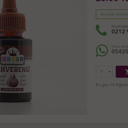
Bu ürün stokla
TELEFONDA
0212 
TIKLA WHA
0542
shoppi
En geç 10 Ağusto