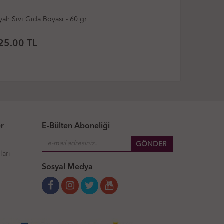
Mavi Sıvı Gıda Boyası - 60 gr
Bordo Sıv
25.00
TL
25.00
er
E-Bülten Aboneliği
ları
Sosyal Medya
ı