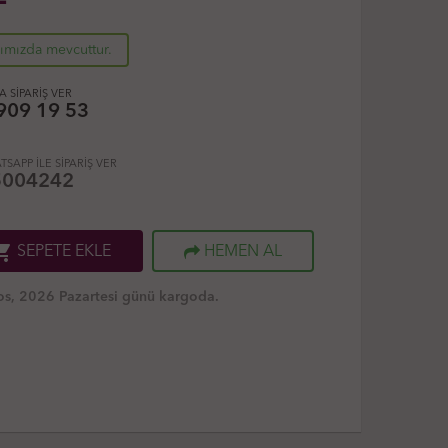
rımızda mevcuttur.
 SİPARİŞ VER
909 19 53
TSAPP İLE SİPARİŞ VER
5004242
ng_cart
SEPETE EKLE
HEMEN AL
s, 2026 Pazartesi günü kargoda.