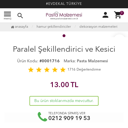
#EVDEKAL TÜRKİYE
menu
person
shopping_cart
0
search
menü
anasayfa
hamur şekillendiriciler
dekorasyon malzemeleri
favorite_border
Paralel Şekillendirici ve Kesici
Ürün Kodu:
#0001716
Marka:
Pasta Malzemesi
star
star
star
star
star
1716
Değerlendirme
13.00
TL
Bu ürün stoklarımızda mevcuttur.
TELEFONDA SİPARİŞ VER
0212 909 19 53