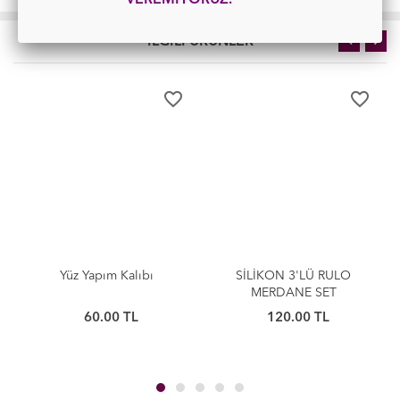
VEREMİYORUZ.
İLGİLİ ÜRÜNLER
TÜKENDİ
favorite_border
favorite_border
favor
TÜKENDİ
bı
SİLİKON 3'LÜ RULO
AYARLI MERDANE - ÇEL
MERDANE SET
43CM
120.00
TL
650.00
TL