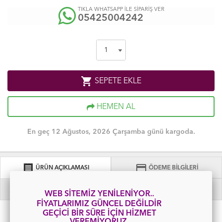
TIKLA WHATSAPP İLE SİPARİŞ VER
05425004242
shopping_cart
SEPETE EKLE
HEMEN AL
En geç 12 Ağustos, 2026 Çarşamba günü kargoda.
receipt
credit_card
ÜRÜN AÇIKLAMASI
ÖDEME BİLGİLERİ
local_shipping
comment
TESLİMAT VE İADE
MÜŞTERİ YORUMLARI
WEB SİTEMİZ YENİLENİYOR..
FİYATLARIMIZ GÜNCEL DEĞİLDİR
En : 7 mm x 120 mm x 165 mm
GEÇİCİ BİR SÜRE İÇİN HİZMET