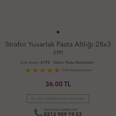
Strafor Yuvarlak Pasta Altlığı 28x3
cm
Ürün Kodu:
2175
Marka:
Pasta Malzemesi
star
star
star
star
star
1124
Değerlendirme
36.00
TL
Bu ürün stoklarımızda mevcuttur.
TELEFONDA SİPARİŞ VER
0212 909 19 53